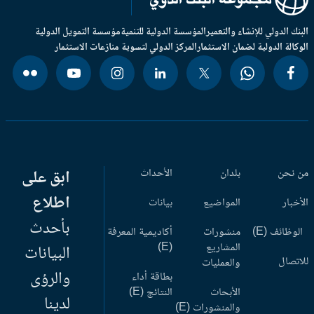
بنك الدولي للإنشاء والتعمير
المؤسسة الدولية للتنمية
مؤسسة التمويل الدولية
وكالة الدولية لضمان الاستثمار
المركز الدولي لتسوية منازعات الاستثمار
 نحن
بلدان
الأحداث
ابق على
اطلاع
أخبار
المواضيع
بيانات
بأحدث
وظائف (E)
منشورات
أكاديمية المعرفة
المشاريع
(E)
البيانات
اتصال
والعمليات
والرؤى
بطاقة أداء
الأبحاث
النتائج (E)
لدينا
والمنشورات (E)