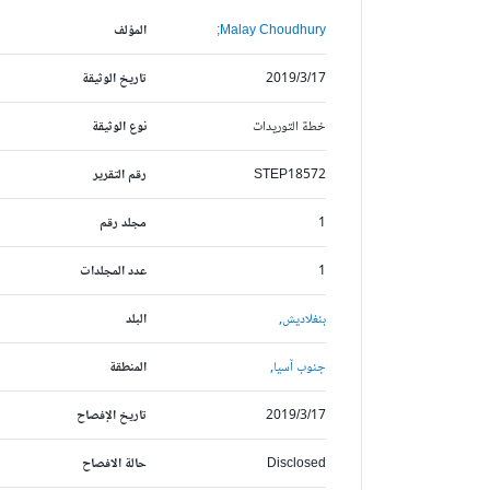
Malay Choudhury;
المؤلف
2019/3/17
تاريخ الوثيقة
خطة التوريدات
نوع الوثيقة
STEP18572
رقم التقرير
1
مجلد رقم
1
عدد المجلدات
بنغلاديش,
البلد
جنوب آسيا,
المنطقة
2019/3/17
تاريخ الإفصاح
Disclosed
حالة الافصاح