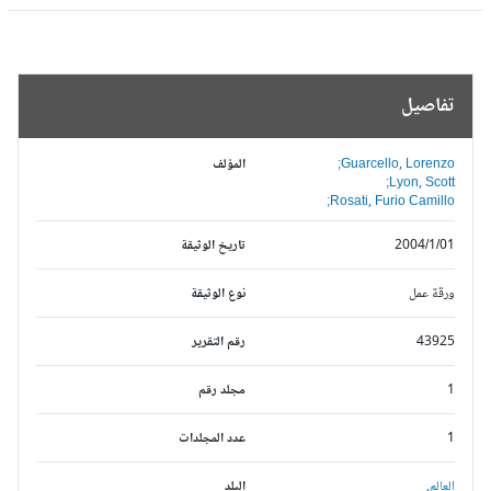
تفاصيل
Guarcello, Lorenzo;
المؤلف
Lyon, Scott;
Rosati, Furio Camillo;
2004/1/01
تاريخ الوثيقة
ورقة عمل
نوع الوثيقة
43925
رقم التقرير
1
مجلد رقم
1
عدد المجلدات
العالم,
البلد