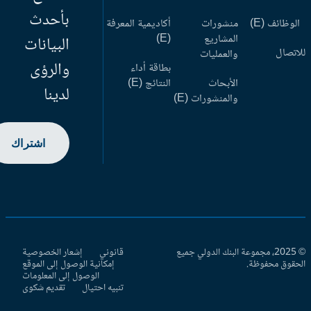
بأحدث
وظائف (E)
منشورات
أكاديمية المعرفة
المشاريع
(E)
البيانات
اتصال
والعمليات
والرؤى
بطاقة أداء
الأبحاث
النتائج (E)
لدينا
والمنشورات (E)
اشتراك
© 2025، مجموعة البنك الدولي جميع
قانوني
إشعار الخصوصية
حقوق محفوظة.
إمكانية الوصول إلى الموقع
الوصول إلى المعلومات
تنبيه احتيال
تقديم شكوى