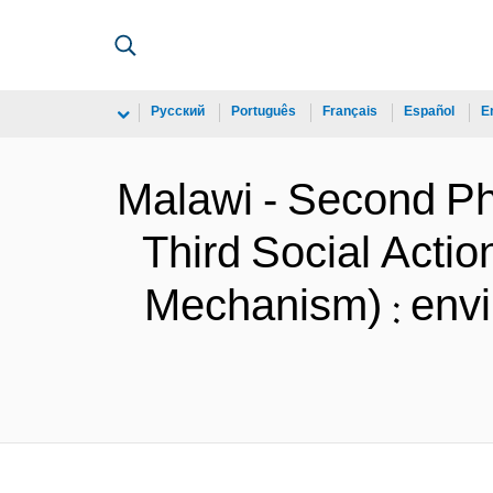
Русский
Português
Français
Español
E
Malawi - Second Ph
Third Social Acti
Mechanism) : env