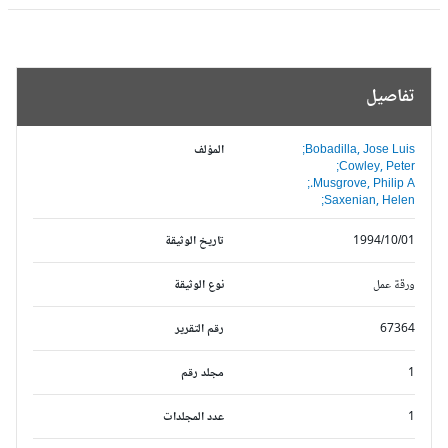
تفاصيل
Bobadilla, Jose Luis;
المؤلف
Cowley, Peter;
Musgrove, Philip A.;
Saxenian, Helen;
1994/10/01
تاريخ الوثيقة
ورقة عمل
نوع الوثيقة
67364
رقم التقرير
1
مجلد رقم
1
عدد المجلدات