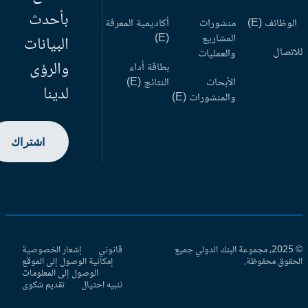
بأحدث
وظائف (E)
منشورات
أكاديمية المعرفة
المشاريع
(E)
البيانات
اتصال
والعمليات
والرؤى
بطاقة أداء
الأبحاث
النتائج (E)
لدينا
والمنشورات (E)
اشتراك
© 2025، مجموعة البنك الدولي جميع
قانوني
إشعار الخصوصية
حقوق محفوظة.
إمكانية الوصول إلى الموقع
الوصول إلى المعلومات
تنبيه احتيال
تقديم شكوى