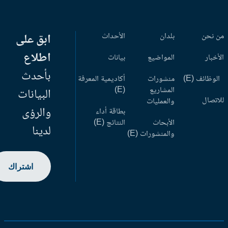
 نحن
بلدان
الأحداث
ابق على
اطلاع
أخبار
المواضيع
بيانات
بأحدث
وظائف (E)
منشورات
أكاديمية المعرفة
المشاريع
(E)
البيانات
اتصال
والعمليات
والرؤى
بطاقة أداء
الأبحاث
النتائج (E)
لدينا
والمنشورات (E)
اشتراك