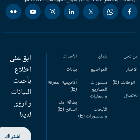
وكالة الدولية لضمان الاستثمار
المركز الدولي لتسوية منازعات الاستثمار
 نحن
بلدان
الأحداث
ابق على
اطلاع
أخبار
المواضيع
بيانات
بأحدث
وظائف (E)
منشورات
أكاديمية المعرفة
المشاريع
(E)
البيانات
اتصال
والعمليات
والرؤى
بطاقة أداء
الأبحاث
النتائج (E)
لدينا
والمنشورات (E)
اشتراك