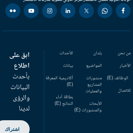
وكالة الدولية لضمان الاستثمار
المركز الدولي لتسوية منازعات الاستثمار
 نحن
بلدان
الأحداث
ابق على
اطلاع
أخبار
المواضيع
بيانات
بأحدث
وظائف (E)
منشورات
أكاديمية المعرفة
المشاريع
(E)
البيانات
اتصال
والعمليات
والرؤى
بطاقة أداء
الأبحاث
النتائج (E)
لدينا
والمنشورات (E)
اشتراك