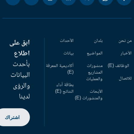
 نحن
بلدان
الأحداث
ابق على
اطلاع
أخبار
المواضيع
بيانات
بأحدث
وظائف (E)
منشورات
أكاديمية المعرفة
المشاريع
(E)
البيانات
اتصال
والعمليات
والرؤى
بطاقة أداء
الأبحاث
النتائج (E)
لدينا
والمنشورات (E)
اشتراك