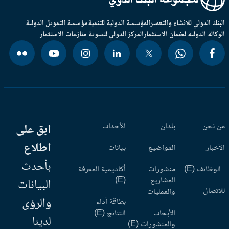
بنك الدولي للإنشاء والتعمير
المؤسسة الدولية للتنمية
مؤسسة التمويل الدولية
وكالة الدولية لضمان الاستثمار
المركز الدولي لتسوية منازعات الاستثمار
 نحن
بلدان
الأحداث
ابق على
اطلاع
أخبار
المواضيع
بيانات
بأحدث
وظائف (E)
منشورات
أكاديمية المعرفة
المشاريع
(E)
البيانات
اتصال
والعمليات
والرؤى
بطاقة أداء
الأبحاث
النتائج (E)
لدينا
والمنشورات (E)