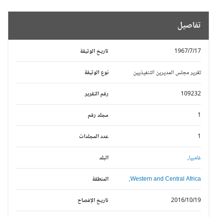
تفاصيل
1967/7/17
تاريخ الوثيقة
تقرير مجلس المديرين التنفيذيين
نوع الوثيقة
109232
رقم التقرير
1
مجلد رقم
1
عدد المجلدات
غامبيا,
البلد
Western and Central Africa,
المنطقة
2016/10/19
تاريخ الإفصاح