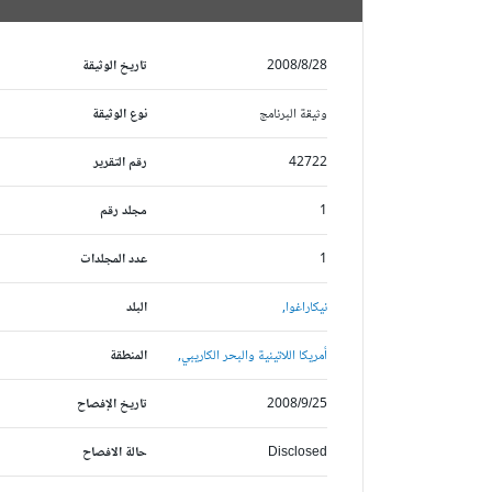
2008/8/28
تاريخ الوثيقة
وثيقة البرنامج
نوع الوثيقة
42722
رقم التقرير
1
مجلد رقم
1
عدد المجلدات
نيكاراغوا,
البلد
أمريكا اللاتينية والبحر الكاريبي,
المنطقة
2008/9/25
تاريخ الإفصاح
Disclosed
حالة الافصاح