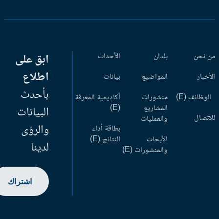
 نحن
بلدان
الأحداث
ابق على
اطلاع
أخبار
المواضيع
بيانات
بأحدث
وظائف (E)
منشورات
أكاديمية المعرفة
المشاريع
(E)
البيانات
اتصال
والعمليات
والرؤى
بطاقة أداء
الأبحاث
النتائج (E)
لدينا
والمنشورات (E)
اشتراك