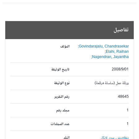
تفاصيل
Govindarajalu, Chandrasekar;
المؤلف
Elahi, Raihan;
Nagendran, Jayantha;
2008/9/01
تاريخ الوثيقة
ورقة عمل (سلسلة مُرقمة)
نوع الوثيقة
48645
رقم التقرير
1
مجلد رقم
1
عدد المجلدات
بنغلاديش,
سري لانكا,
البلد