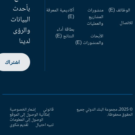
بأحدث
وظائف (E)
منشورات
أكاديمية المعرفة
المشاريع
(E)
البيانات
اتصال
والعمليات
والرؤى
بطاقة أداء
الأبحاث
النتائج (E)
لدينا
والمنشورات (E)
اشتراك
© 2025، مجموعة البنك الدولي جميع
قانوني
إشعار الخصوصية
حقوق محفوظة.
إمكانية الوصول إلى الموقع
الوصول إلى المعلومات
تنبيه احتيال
تقديم شكوى