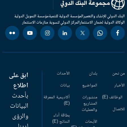
بنك الدولي للإنشاء والتعمير
المؤسسة الدولية للتنمية
مؤسسة التمويل الدولية
وكالة الدولية لضمان الاستثمار
المركز الدولي لتسوية منازعات الاستثمار
 نحن
بلدان
الأحداث
ابق على
اطلاع
أخبار
المواضيع
بيانات
بأحدث
وظائف (E)
منشورات
أكاديمية المعرفة
المشاريع
(E)
البيانات
اتصال
والعمليات
والرؤى
بطاقة أداء
الأبحاث
النتائج (E)
لدينا