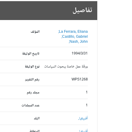
تفاصيل
La Ferrara, Eliana;
المؤلف
Castillo, Gabriel;
Nash, John;
1994/3/31
تاريخ الوثيقة
ورقة عمل خاصة ببحوث السياسات
نوع الوثيقة
WPS1268
رقم التقرير
1
مجلد رقم
1
عدد المجلدات
أفريقيا,
البلد
أفريقيا,
المنطقة