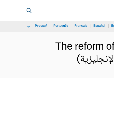
Русский
Português
Français
Español
E
The reform of