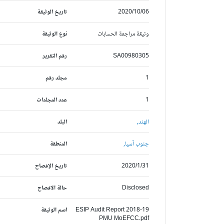
2020/10/06
تاريخ الوثيقة
وثيقة مراجعة الحسابات
نوع الوثيقة
SA00980305
رقم التقرير
1
مجلد رقم
1
عدد المجلدات
الهند,
البلد
جنوب آسيا,
المنطقة
2020/1/31
تاريخ الإفصاح
Disclosed
حالة الافصاح
ESIP Audit Report 2018-19
اسم الوثيقة
PMU MoEFCC.pdf