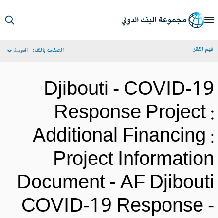
S
Ma
م الفقر
الصفحة باللغة:
العربية
Navigat
Djibouti - COVID-1
Response Project 
Additional Financing 
Project Informatio
Document - AF Djibout
COVID-19 Response 