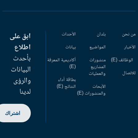
 نحن
بلدان
الأحداث
ابق على
اطلاع
أخبار
المواضيع
بيانات
بأحدث
وظائف (E)
منشورات
أكاديمية المعرفة
المشاريع
(E)
البيانات
اتصال
والعمليات
والرؤى
بطاقة أداء
الأبحاث
النتائج (E)
لدينا
والمنشورات (E)
اشتراك