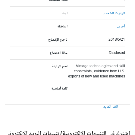
1
عدد المجلدات
الولايات المتحدة,
البلد
أخرى,
المنطقة
2013/5/21
تاريخ الإفصاح
Disclosed
حالة الافصاح
Vintage technologies and skill
اسم الوثيقة
constraints : evidence from U.S.
exports of new and used machines
كلمة أساسية
انظر المزيد
شترك في التنبيهات الالكترونية/ تنبيهات البريد الالكتروني