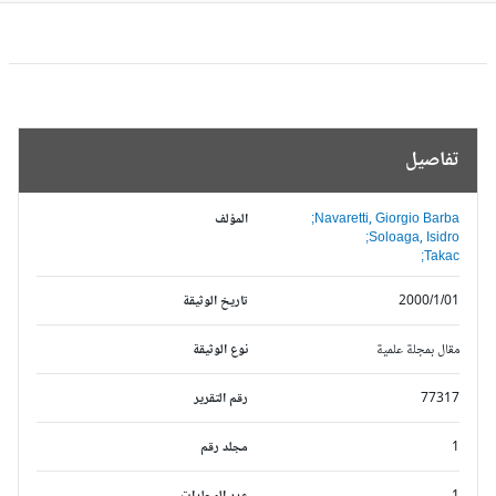
تفاصيل
Navaretti, Giorgio Barba;
المؤلف
Soloaga, Isidro;
Takac;
2000/1/01
تاريخ الوثيقة
مقال بمجلة علمية
نوع الوثيقة
77317
رقم التقرير
1
مجلد رقم