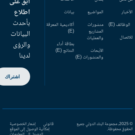
ابق على
اطلاع
أخبار
المواضيع
بيانات
بأحدث
وظائف (E)
منشورات
أكاديمية المعرفة
المشاريع
(E)
البيانات
اتصال
والعمليات
والرؤى
بطاقة أداء
الأبحاث
النتائج (E)
لدينا
والمنشورات (E)
اشتراك
© 2025، مجموعة البنك الدولي جميع
قانوني
إشعار الخصوصية
حقوق محفوظة.
إمكانية الوصول إلى الموقع
الوصول إلى المعلومات