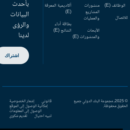
بأحدث
وظائف (E)
منشورات
أكاديمية المعرفة
المشاريع
(E)
البيانات
اتصال
والعمليات
والرؤى
بطاقة أداء
الأبحاث
النتائج (E)
لدينا
والمنشورات (E)
اشتراك
© 2025، مجموعة البنك الدولي جميع
قانوني
إشعار الخصوصية
حقوق محفوظة.
إمكانية الوصول إلى الموقع
الوصول إلى المعلومات
تنبيه احتيال
تقديم شكوى