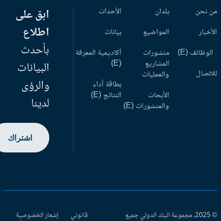
 نحن
بلدان
الأحداث
ابق على
اطلاع
أخبار
المواضيع
بيانات
بأحدث
وظائف (E)
منشورات
أكاديمية المعرفة
المشاريع
(E)
البيانات
اتصال
والعمليات
والرؤى
بطاقة أداء
الأبحاث
النتائج (E)
لدينا
والمنشورات (E)
اشتراك
© 2025، مجموعة البنك الدولي جميع
قانوني
إشعار الخصوصية