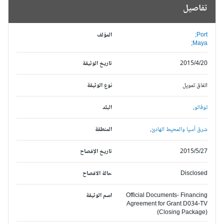
تفاصيل
Port;
المؤلف
Maya;
2015/4/20
تاريخ الوثيقة
اتفاق تمويل
نوع الوثيقة
توفالو,
البلد
شرق آسيا والمحيط الهادئ,
المنطقة
2015/5/27
تاريخ الإفصاح
Disclosed
حالة الافصاح
Official Documents- Financing
اسم الوثيقة
Agreement for Grant D034-TV
(Closing Package)