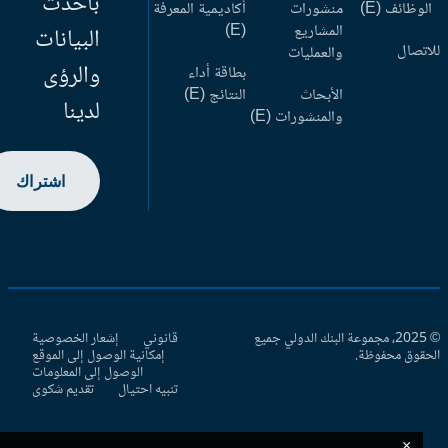
بأحدث
وظائف (E)
منشورات
أكاديمية المعرفة
المشاريع
(E)
البيانات
اتصال
والعمليات
والرؤى
بطاقة أداء
الأبحاث
النتائج (E)
لدينا
والمنشورات (E)
اشتراك
© 2025، مجموعة البنك الدولي جميع
قانوني
إشعار الخصوصية
حقوق محفوظة.
إمكانية الوصول إلى الموقع
الوصول إلى المعلومات
تنبيه احتيال
تقديم شكوى
×