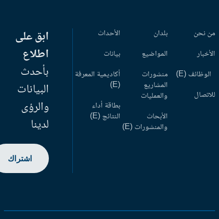
 نحن
بلدان
الأحداث
ابق على
اطلاع
أخبار
المواضيع
بيانات
بأحدث
وظائف (E)
منشورات
أكاديمية المعرفة
المشاريع
(E)
البيانات
اتصال
والعمليات
والرؤى
بطاقة أداء
الأبحاث
النتائج (E)
لدينا
والمنشورات (E)
اشتراك