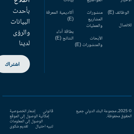
اطلاع
أخبار
المواضيع
بيانات
بأحدث
وظائف (E)
منشورات
أكاديمية المعرفة
المشاريع
(E)
البيانات
اتصال
والعمليات
والرؤى
بطاقة أداء
الأبحاث
النتائج (E)
لدينا
والمنشورات (E)
اشتراك
© 2025، مجموعة البنك الدولي جميع
قانوني
إشعار الخصوصية
حقوق محفوظة.
إمكانية الوصول إلى الموقع
الوصول إلى المعلومات
تنبيه احتيال
تقديم شكوى