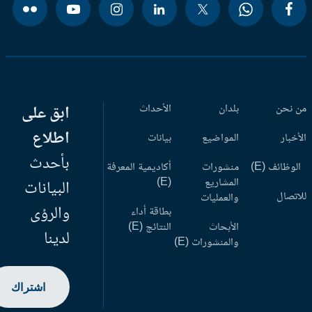
 نحن
بلدان
الأحداث
ابق على
اطلاع
أخبار
المواضيع
بيانات
بأحدث
وظائف (E)
منشورات
أكاديمية المعرفة
المشاريع
(E)
البيانات
اتصال
والعمليات
والرؤى
بطاقة أداء
الأبحاث
النتائج (E)
لدينا
والمنشورات (E)
اشتراك