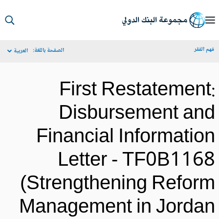
S
Ma
م الفقر
الصفحة باللغة:
العربية
Navigat
First Restatement
Disbursement an
Financial Informatio
Letter - TF0B116
(Strengthening Refor
Management in Jorda