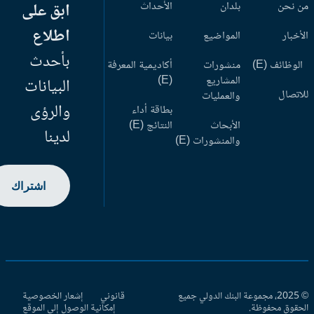
 نحن
بلدان
الأحداث
ابق على
اطلاع
أخبار
المواضيع
بيانات
بأحدث
وظائف (E)
منشورات
أكاديمية المعرفة
المشاريع
(E)
البيانات
اتصال
والعمليات
والرؤى
بطاقة أداء
الأبحاث
النتائج (E)
لدينا
والمنشورات (E)
اشتراك
© 2025، مجموعة البنك الدولي جميع
قانوني
إشعار الخصوصية
حقوق محفوظة.
إمكانية الوصول إلى الموقع