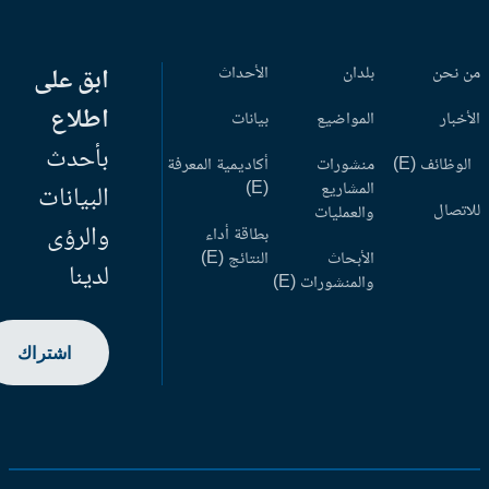
 نحن
بلدان
الأحداث
ابق على
اطلاع
أخبار
المواضيع
بيانات
بأحدث
وظائف (E)
منشورات
أكاديمية المعرفة
المشاريع
(E)
البيانات
اتصال
والعمليات
والرؤى
بطاقة أداء
الأبحاث
النتائج (E)
لدينا
والمنشورات (E)
اشتراك