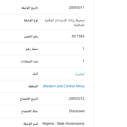
2005/5/11
تاريخ الوثيقة
صحيفة بيانات الإجراءات الوقائية
نوع الوثيقة
المتكاملة
AC1583
رقم التقرير
1
مجلد رقم
1
عدد المجلدات
نيجيريا,
البلد
Western and Central Africa,
المنطقة
2005/5/12
تاريخ الإفصاح
Disclosed
حالة الافصاح
Nigeria - State Governance
اسم الوثيقة