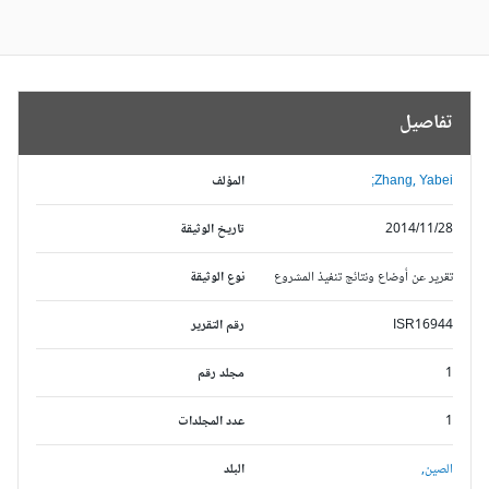
تفاصيل
Zhang, Yabei;
المؤلف
2014/11/28
تاريخ الوثيقة
تقرير عن أوضاع ونتائج تنفيذ المشروع
نوع الوثيقة
ISR16944
رقم التقرير
1
مجلد رقم
1
عدد المجلدات
الصين,
البلد