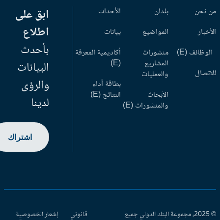
 نحن
بلدان
الأحداث
ابق على
اطلاع
أخبار
المواضيع
بيانات
بأحدث
وظائف (E)
منشورات
أكاديمية المعرفة
المشاريع
(E)
البيانات
اتصال
والعمليات
والرؤى
بطاقة أداء
الأبحاث
النتائج (E)
لدينا
والمنشورات (E)
اشتراك
© 2025، مجموعة البنك الدولي جميع
قانوني
إشعار الخصوصية