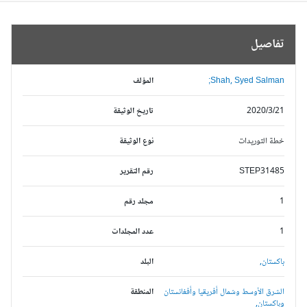
تفاصيل
Shah, Syed Salman;
المؤلف
2020/3/21
تاريخ الوثيقة
خطة التوريدات
نوع الوثيقة
STEP31485
رقم التقرير
1
مجلد رقم
1
عدد المجلدات
باكستان,
البلد
الشرق الأوسط وشمال أفريقيا وأفغانستان
المنطقة
وباكستان,