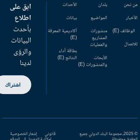
 نحن
بلدان
الأحداث
ابق على
اطلاع
أخبار
المواضيع
بيانات
بأحدث
وظائف (E)
منشورات
أكاديمية المعرفة
المشاريع
(E)
البيانات
اتصال
والعمليات
والرؤى
بطاقة أداء
الأبحاث
النتائج (E)
لدينا
والمنشورات (E)
اشتراك
© 2025، مجموعة البنك الدولي جميع
قانوني
إشعار الخصوصية
حقوق محفوظة.
إمكانية الوصول إلى الموقع