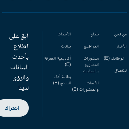
 نحن
بلدان
الأحداث
ابق على
اطلاع
أخبار
المواضيع
بيانات
بأحدث
وظائف (E)
منشورات
أكاديمية المعرفة
المشاريع
(E)
البيانات
اتصال
والعمليات
والرؤى
بطاقة أداء
الأبحاث
النتائج (E)
لدينا
والمنشورات (E)
اشتراك