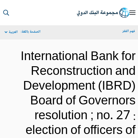
S
Ma
م الفقر
الصفحة باللغة:
العربية
Navigat
International Bank fo
Reconstruction an
Development (IBRD
Board of Governor
resolution ; no. 27 
election of officers o