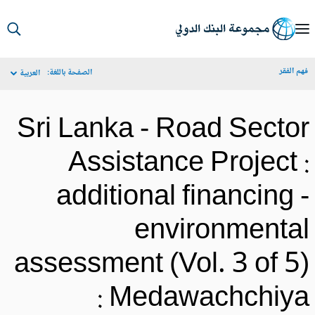
S
Ma
م الفقر
الصفحة باللغة:
العربية
Navigat
Sri Lanka - Road Secto
Assistance Project 
additional financing 
environmenta
assessment (Vol. 3 of 5
: Medawachchiy