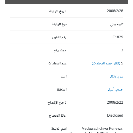
2008/2/28
تاريخ الوثيقة
تقييم بيئي
نوع الوثيقة
E1829
رقم التقرير
3
مجلد رقم
5
(انظر جميع المجلدات)
عدد المجلدات
سري لانكا,
البلد
جنوب آسيا,
المنطقة
2008/2/22
تاريخ الإفصاح
Disclosed
حالة الافصاح
Medawachchiya Punewa;
اسم الوثيقة