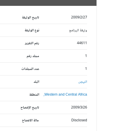
2009/2/27
تاريخ الوثيقة
وثيقة البرنامج
نوع الوثيقة
44611
رقم التقرير
1
مجلد رقم
1
عدد المجلدات
النيجر,
البلد
Western and Central Africa,
المنطقة
2009/3/26
تاريخ الإفصاح
Disclosed
حالة الافصاح