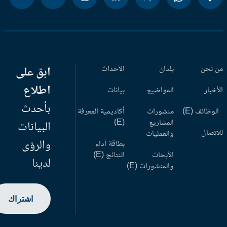
 نحن
بلدان
الأحداث
ابق على
اطلاع
أخبار
المواضيع
بيانات
بأحدث
وظائف (E)
منشورات
أكاديمية المعرفة
المشاريع
(E)
البيانات
اتصال
والعمليات
والرؤى
بطاقة أداء
الأبحاث
النتائج (E)
لدينا
والمنشورات (E)
اشتراك