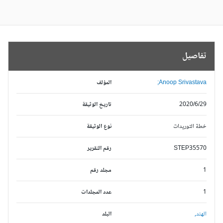
تفاصيل
Anoop Srivastava;
المؤلف
2020/6/29
تاريخ الوثيقة
خطة التوريدات
نوع الوثيقة
STEP35570
رقم التقرير
1
مجلد رقم
1
عدد المجلدات
الهند,
البلد