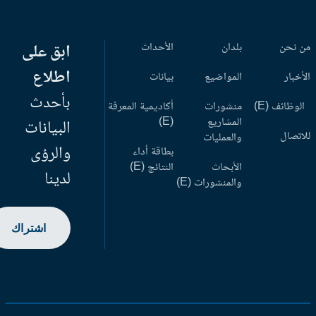
 نحن
بلدان
الأحداث
ابق على
اطلاع
أخبار
المواضيع
بيانات
بأحدث
وظائف (E)
منشورات
أكاديمية المعرفة
المشاريع
(E)
البيانات
اتصال
والعمليات
والرؤى
بطاقة أداء
الأبحاث
النتائج (E)
لدينا
والمنشورات (E)
اشتراك