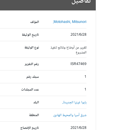
تفاصيل
Motohashi, Mitsunori;
المؤلف
2021/6/28
تاريخ الوثيقة
تقرير عن أوضاع ونتائج تنفيذ
نوع الوثيقة
المشروع
ISR47469
رقم التقرير
1
مجلد رقم
1
عدد المجلدات
بابوا غينيا الجديدة,
البلد
شرق آسيا والمحيط الهادئ,
المنطقة
2021/6/28
تاريخ الإفصاح