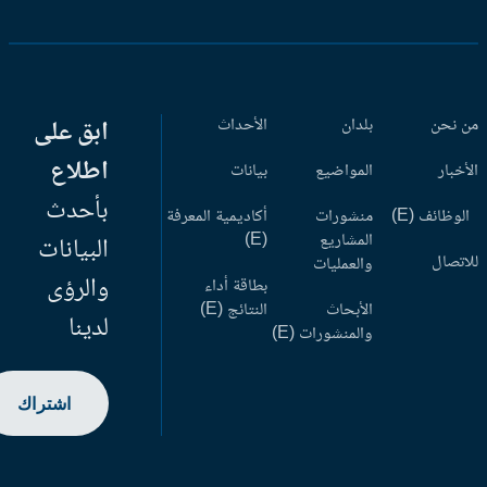
 نحن
بلدان
الأحداث
ابق على
اطلاع
أخبار
المواضيع
بيانات
بأحدث
وظائف (E)
منشورات
أكاديمية المعرفة
المشاريع
(E)
البيانات
اتصال
والعمليات
والرؤى
بطاقة أداء
الأبحاث
النتائج (E)
لدينا
والمنشورات (E)
اشتراك