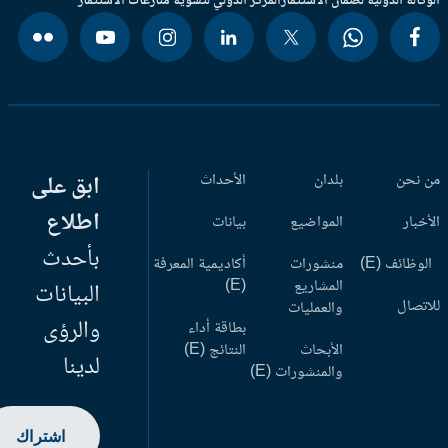
وكالة الدولية لضمان الاستثمار
المركز الدولي لتسوية منازعات الاستثمار
 نحن
بلدان
الأحداث
ابق على
اطلاع
أخبار
المواضيع
بيانات
بأحدث
وظائف (E)
منشورات
أكاديمية المعرفة
المشاريع
(E)
البيانات
اتصال
والعمليات
والرؤى
بطاقة أداء
الأبحاث
النتائج (E)
لدينا
والمنشورات (E)
اشتراك