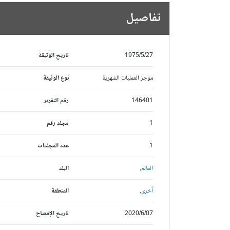
تفاصيل
1975/5/27
تاريخ الوثيقة
موجز العمليات الشهرية
نوع الوثيقة
146401
رقم التقرير
1
مجلد رقم
1
عدد المجلدات
العالم,
البلد
أخرى,
المنطقة
2020/6/07
تاريخ الإفصاح