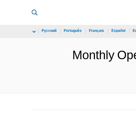
Русский
Português
Français
Español
E
Monthly Op