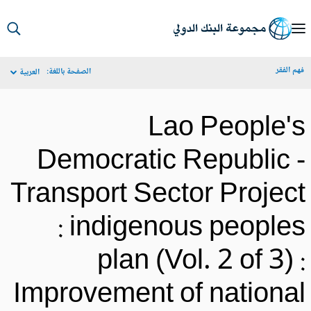
S
Ma
م الفقر
الصفحة باللغة:
العربية
Navigat
Lao People'
Democratic Republic 
Transport Sector Projec
: indigenous people
plan (Vol. 2 of 3) 
Improvement of nationa