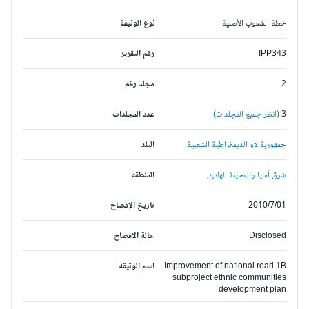
خطة الشعوب الأصلية
نوع الوثيقة
IPP343
رقم التقرير
2
مجلد رقم
3
(انظر جميع المجلدات)
عدد المجلدات
جمهورية لاو الديمقراطية الشعبية,
البلد
شرق آسيا والمحيط الهادئ,
المنطقة
2010/7/01
تاريخ الإفصاح
Disclosed
حالة الافصاح
Improvement of national road 1B
اسم الوثيقة
subproject ethnic communities
development plan