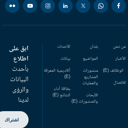
 نحن
بلدان
الأحداث
ابق على
اطلاع
أخبار
المواضيع
بيانات
بأحدث
وظائف (E)
منشورات
أكاديمية المعرفة
المشاريع
(E)
البيانات
اتصال
والعمليات
والرؤى
بطاقة أداء
الأبحاث
النتائج (E)
لدينا
والمنشورات (E)
اشتراك