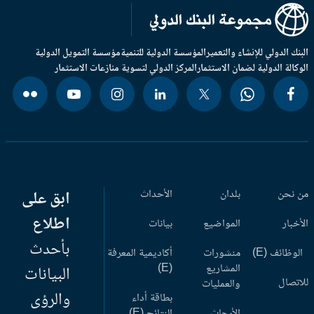
بنك الدولي للإنشاء والتعمير
المؤسسة الدولية للتنمية
مؤسسة التمويل الدولية
وكالة الدولية لضمان الاستثمار
المركز الدولي لتسوية منازعات الاستثمار
 نحن
بلدان
الأحداث
ابق على
اطلاع
أخبار
المواضيع
بيانات
بأحدث
وظائف (E)
منشورات
أكاديمية المعرفة
المشاريع
(E)
البيانات
اتصال
والعمليات
والرؤى
بطاقة أداء
الأبحاث
النتائج (E)