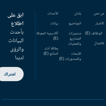
 نحن
بلدان
الأحداث
ابق على
اطلاع
أخبار
المواضيع
بيانات
بأحدث
وظائف (E)
منشورات
أكاديمية المعرفة
المشاريع
(E)
البيانات
اتصال
والعمليات
والرؤى
بطاقة أداء
الأبحاث
النتائج (E)
لدينا
والمنشورات (E)
اشتراك