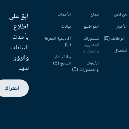
 نحن
بلدان
الأحداث
ابق على
اطلاع
أخبار
المواضيع
بيانات
بأحدث
وظائف (E)
منشورات
أكاديمية المعرفة
المشاريع
(E)
البيانات
اتصال
والعمليات
والرؤى
بطاقة أداء
الأبحاث
النتائج (E)
لدينا
والمنشورات (E)
اشتراك