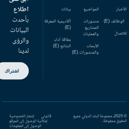
اطلاع
أخبار
المواضيع
بيانات
بأحدث
وظائف (E)
منشورات
أكاديمية المعرفة
المشاريع
(E)
البيانات
اتصال
والعمليات
والرؤى
بطاقة أداء
الأبحاث
النتائج (E)
لدينا
والمنشورات (E)
اشتراك
© 2025، مجموعة البنك الدولي جميع
قانوني
إشعار الخصوصية
حقوق محفوظة.
إمكانية الوصول إلى الموقع
الوصول إلى المعلومات