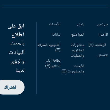
 نحن
بلدان
الأحداث
ابق على
اطلاع
أخبار
المواضيع
بيانات
بأحدث
وظائف (E)
منشورات
أكاديمية المعرفة
المشاريع
(E)
البيانات
اتصال
والعمليات
والرؤى
بطاقة أداء
الأبحاث
النتائج (E)
لدينا
والمنشورات (E)
اشتراك