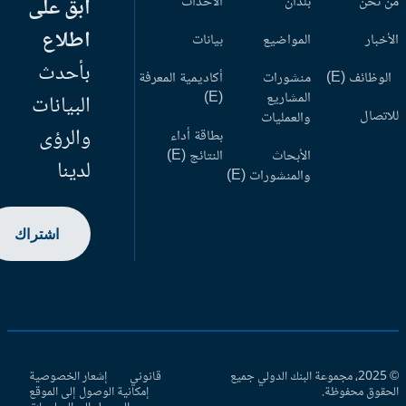
 نحن
بلدان
الأحداث
ابق على
اطلاع
أخبار
المواضيع
بيانات
بأحدث
وظائف (E)
منشورات
أكاديمية المعرفة
المشاريع
(E)
البيانات
اتصال
والعمليات
والرؤى
بطاقة أداء
الأبحاث
النتائج (E)
لدينا
والمنشورات (E)
اشتراك
© 2025، مجموعة البنك الدولي جميع
قانوني
إشعار الخصوصية
حقوق محفوظة.
إمكانية الوصول إلى الموقع