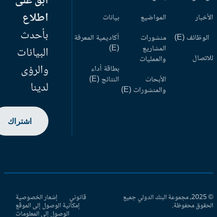
ابق على
اطلاع
أخبار
المواضيع
بيانات
بأحدث
وظائف (E)
منشورات
أكاديمية المعرفة
المشاريع
(E)
البيانات
اتصال
والعمليات
والرؤى
بطاقة أداء
الأبحاث
النتائج (E)
لدينا
والمنشورات (E)
اشتراك
© 2025، مجموعة البنك الدولي جميع
قانوني
إشعار الخصوصية
حقوق محفوظة.
إمكانية الوصول إلى الموقع
الوصول إلى المعلومات