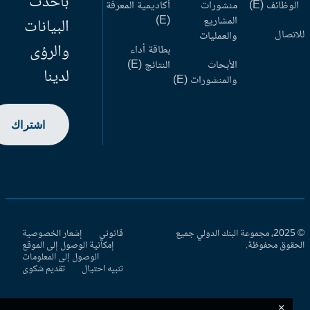
بأحدث
وظائف (E)
منشورات
أكاديمية المعرفة
المشاريع
(E)
البيانات
اتصال
والعمليات
والرؤى
بطاقة أداء
الأبحاث
النتائج (E)
لدينا
والمنشورات (E)
اشتراك
© 2025، مجموعة البنك الدولي جميع
قانوني
إشعار الخصوصية
حقوق محفوظة.
إمكانية الوصول إلى الموقع
الوصول إلى المعلومات
تنبيه احتيال
تقديم شكوى
×