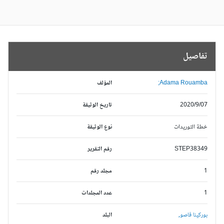
تفاصيل
Adama Rouamba;
المؤلف
2020/9/07
تاريخ الوثيقة
خطة التوريدات
نوع الوثيقة
STEP38349
رقم التقرير
1
مجلد رقم
1
عدد المجلدات
بوركينا فاصو,
البلد