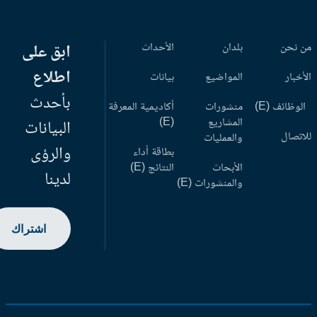
 نحن
بلدان
الأحداث
ابق على
اطلاع
أخبار
المواضيع
بيانات
بأحدث
وظائف (E)
منشورات
أكاديمية المعرفة
المشاريع
(E)
البيانات
اتصال
والعمليات
والرؤى
بطاقة أداء
الأبحاث
النتائج (E)
لدينا
والمنشورات (E)
اشتراك